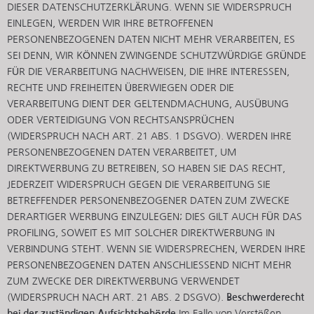
DIESER DATENSCHUTZERKLÄRUNG. WENN SIE WIDERSPRUCH
EINLEGEN, WERDEN WIR IHRE BETROFFENEN
PERSONENBEZOGENEN DATEN NICHT MEHR VERARBEITEN, ES
SEI DENN, WIR KÖNNEN ZWINGENDE SCHUTZWÜRDIGE GRÜNDE
FÜR DIE VERARBEITUNG NACHWEISEN, DIE IHRE INTERESSEN,
RECHTE UND FREIHEITEN ÜBERWIEGEN ODER DIE
VERARBEITUNG DIENT DER GELTENDMACHUNG, AUSÜBUNG
ODER VERTEIDIGUNG VON RECHTSANSPRÜCHEN
(WIDERSPRUCH NACH ART. 21 ABS. 1 DSGVO). WERDEN IHRE
PERSONENBEZOGENEN DATEN VERARBEITET, UM
DIREKTWERBUNG ZU BETREIBEN, SO HABEN SIE DAS RECHT,
JEDERZEIT WIDERSPRUCH GEGEN DIE VERARBEITUNG SIE
BETREFFENDER PERSONENBEZOGENER DATEN ZUM ZWECKE
DERARTIGER WERBUNG EINZULEGEN; DIES GILT AUCH FÜR DAS
PROFILING, SOWEIT ES MIT SOLCHER DIREKTWERBUNG IN
VERBINDUNG STEHT. WENN SIE WIDERSPRECHEN, WERDEN IHRE
PERSONENBEZOGENEN DATEN ANSCHLIESSEND NICHT MEHR
ZUM ZWECKE DER DIREKTWERBUNG VERWENDET
(WIDERSPRUCH NACH ART. 21 ABS. 2 DSGVO).
Beschwerde­recht
bei der zuständigen Aufsichts­behörde
Im Falle von Verstößen